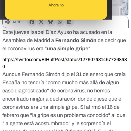
Ahora no
SHARE:
Este jueves Isabel Díaz Ayuso ha acusado en la
Asamblea de Madrid a
Fernando Simón
de decir que
el coronavirus era "
una simple grip
e".
https://twitter.com/ElHuffPost/status/127607431467726848
0
Aunque Fernando Simón dijo
el 31 de enero
que creía
España no tendría "como mucho más allá de algún
caso diagnosticado" de coronavirus, no hemos
encontrado ninguna declaración donde dijese que el
coronavirus era una simple gripe. Sí afirmó el 16 de
febrero que "la gripe es un problema conocido" al que
"la gente está acostumbrado" y le sorprendía el