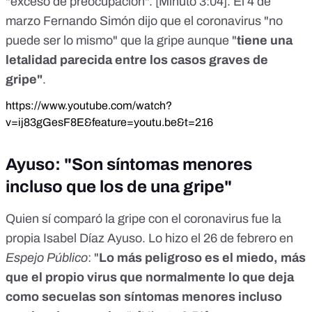
"exceso de preocupación". [
Minuto 3:04
]. El 4 de
marzo Fernando Simón dijo que el coronavirus "no
puede ser lo mismo" que la gripe aunque "
tiene una
letalidad parecida entre los casos graves de
gripe"
.
https://www.youtube.com/watch?
v=ij83gGesF8E&feature=youtu.be&t=216
Ayuso: "Son síntomas menores
incluso que los de una gripe"
Quien sí comparó la gripe con el coronavirus fue la
propia Isabel Díaz Ayuso. Lo hizo el 26 de febrero en
Espejo Público
: "
Lo más peligroso es el miedo, más
que el propio virus que normalmente lo que deja
como secuelas son síntomas menores incluso