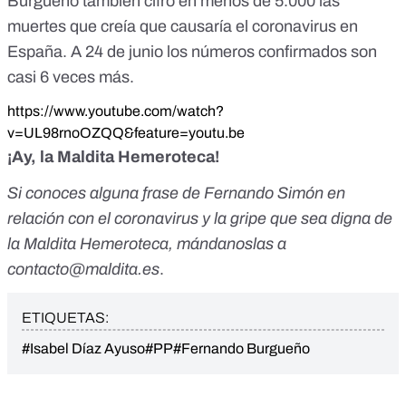
Burgueño también cifró en menos de 5.000 las
muertes que creía que causaría el coronavirus en
España.
A 24 de junio
los números confirmados son
casi 6 veces más.
https://www.youtube.com/watch?
v=UL98rnoOZQQ&feature=youtu.be
¡Ay, la Maldita Hemeroteca!
Si conoces alguna frase de Fernando Simón en
relación con el coronavirus y la gripe que sea digna de
la Maldita Hemeroteca, mándanoslas a
contacto@maldita.es
.
ETIQUETAS:
#Isabel Díaz Ayuso
#PP
#Fernando Burgueño