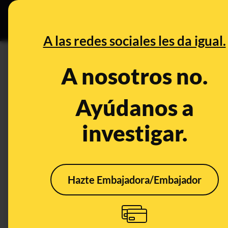
Grupos Ceuta
•
DESINFO
PREB
A las redes sociales les da igual.
CONTROL DEL PODER
A nosotros no.
Artur Mas en 2015: "Los banco
Ayúdanos a
Publicado el
Oct 6, 2017, 10:08:12 AM
SHARE:
investigar.
https://twitter.com/Mhemeroteca/s
ETIQUETAS:
#Otros
Hazte Embajadora/Embajador