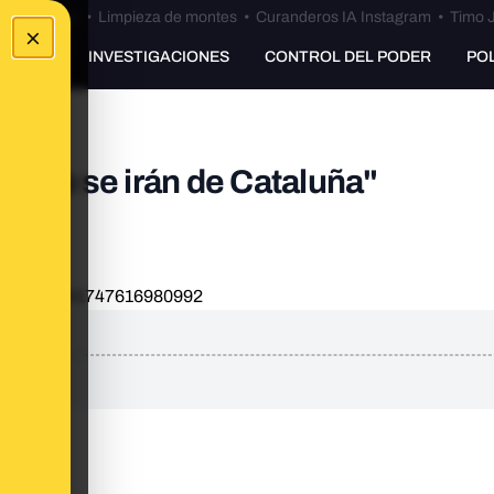
Bulos Ceuta
•
Limpieza de montes
•
Curanderos IA Instagram
•
Timo J
×
UNKING
INVESTIGACIONES
CONTROL DEL PODER
PO
s no se irán de Cataluña"
tatus/916241747616980992