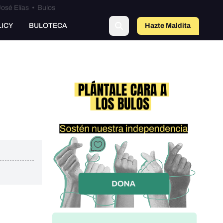
osé Elías
•
Bulos
LICY
BULOTECA
Hazte Maldit
a