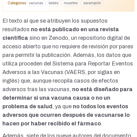
and-mmrv-vaccines?
Categories
vacunas
bebés
muertes
sarampión
utm_source=share&utm_medium=android&r=1yq092&fbcli
d=IwY2xjawQDJtJleHRuA2FlbQIxMABicmlkETJOdXJnZFN
3UmZDM3VhU01vc3J0YwZhcHBfaWQQMjIyMDM5MTc4O
El texto al que se atribuyen los supuestos
DIwMDg5MgABHsui_o9P02vN4RtbcYzEyhfGPphRLWUbeU
resultados
no está publicado en una revista
GiCr9_Ws6OMklzMsO4d9AIg2wT_aem_rStEt8IdOEXW8KP
científica
GlTx18Q&triedRedirect=true
sino en Zenodo, un repositorio digital de
acceso abierto que no requiere de revisión por pares
para permitir la publicación. Además, los datos que
utiliza proceden del
Sistema para Reportar Eventos
Adversos a las Vacunas
(VAERS, por siglas en
inglés) que, aunque recopila casos de efectos
adversos tras las vacunas,
no está diseñado para
determinar si una vacuna causa o no un
problema de salud
, ya que
no todos los eventos
adversos que ocurren después de vacunarse lo
hacen por haber recibido el fármaco
.
Además, siete de los nueve autores del documento