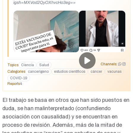
igsh=MXVod2QyOXhvcHo3eg==
Channels:
Topics
Ciencia
Salud
Categories
cancerígeno
estudios científicos
cáncer
vacunas
COVID-19
Reports
4
El trabajo se basa en otros que han sido puestos en
duda, se han malinterpretado (
confundiendo
asociación con causalidad
)
y se encuentran en
proceso de revisión
. Además,
más de la mitad de