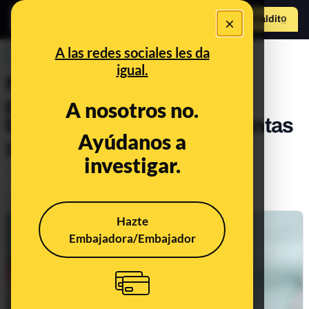
×
Hazte Maldit
o
Abrir menú
A las redes sociales les da
PREBUNKING
igual.
Nirsevimab, el tratamiento
preventivo contra la
A nosotros no.
bronquiolitis infantil: preguntas
Ayúdanos a
y respuestas
investigar.
Ciencia
Salud
Publicado el
Sep 18, 2023, 2:02:01 PM
Actualizado el
Oct 28, 2025, 9:18:00 AM
Hazte
Embajadora/Embajador