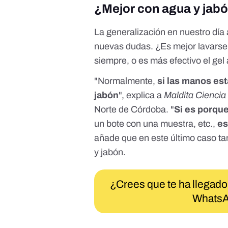
¿Mejor con agua y jabó
La generalización en nuestro día 
nuevas dudas. ¿Es mejor lavars
siempre, o es más efectivo el ge
"Normalmente,
si las manos est
jabón
", explica a
Maldita Ciencia
Norte de Córdoba
. "
Si es porqu
un bote con una muestra, etc.,
es
añade que en este último caso ta
y jabón.
¿Crees que te ha llegado
WhatsA