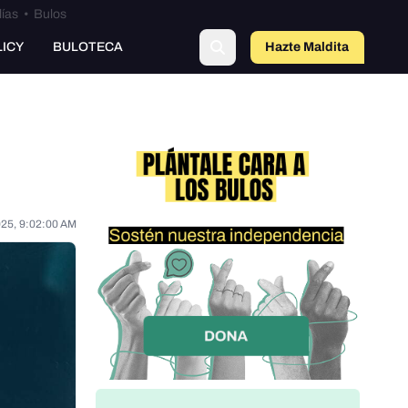
lías
•
Bulos
LICY
BULOTECA
Hazte Maldit
o
025, 9:02:00 AM