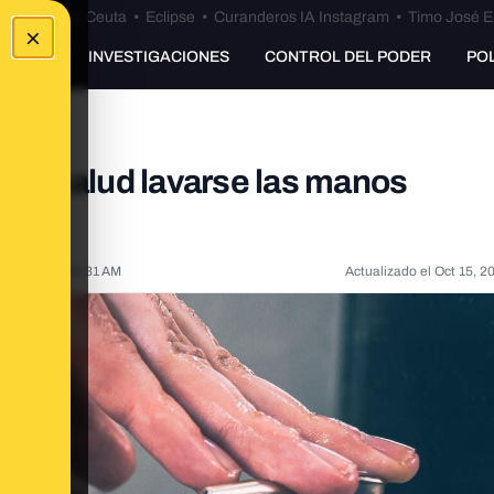
euta
•
Bulos Ceuta
•
Eclipse
•
Curanderos IA Instagram
•
Timo José E
×
UNKING
INVESTIGACIONES
CONTROL DEL PODER
PO
a la salud lavarse las manos
ia
5, 2020, 11:26:31 AM
Actualizado el
Oct 15, 2