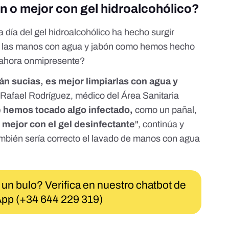
n o mejor con gel hidroalcohólico?
a día del gel hidroalcohólico ha hecho surgir
e las manos con agua y jabón como hemos hecho
l ahora onmipresente?
án sucias, es mejor limpiarlas con agua y
Rafael Rodríguez, médico del
Área Sanitaria
e hemos tocado algo infectado,
como un pañal,
 mejor con el gel desinfectante
", continúa y
mbién sería correcto el lavado de manos con agua
 un bulo? Verifica en nuestro chatbot de
pp (+34 644 229 319)