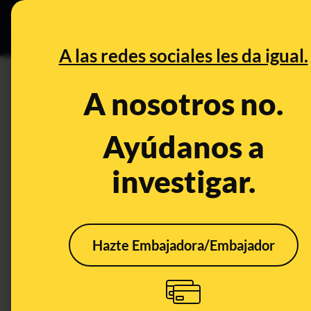
Especial C
DESINFO
PREB
A las redes sociales les da igual.
PREBUNKING
A nosotros no.
Por qué es imprescindible par
correctamente y con frecuenc
Ayúdanos a
investigar.
Ciencia
Salud
Publicado el
Oct 1
Hazte Embajadora/Embajador