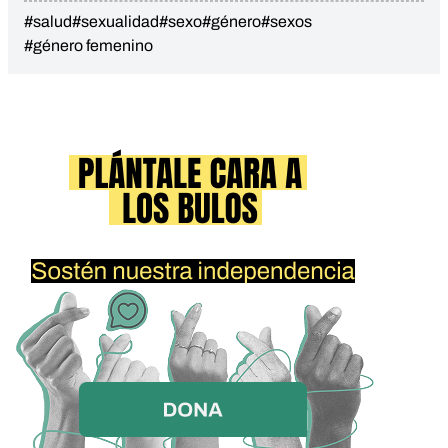
#salud
#sexualidad
#sexo
#género
#sexos
#género femenino