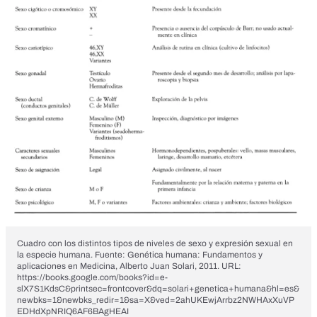
Cuadro con los distintos tipos de niveles de sexo y expresión sexual en
la especie humana. Fuente: Genética humana: Fundamentos y
aplicaciones en Medicina, Alberto Juan Solari, 2011. URL:
https://books.google.com/books?id=e-
slX7S1KdsC&printsec=frontcover&dq=solari+genetica+humana&hl=es&
newbks=1&newbks_redir=1&sa=X&ved=2ahUKEwjArrbz2NWHAxXuVP
EDHdXpNRIQ6AF6BAgHEAI