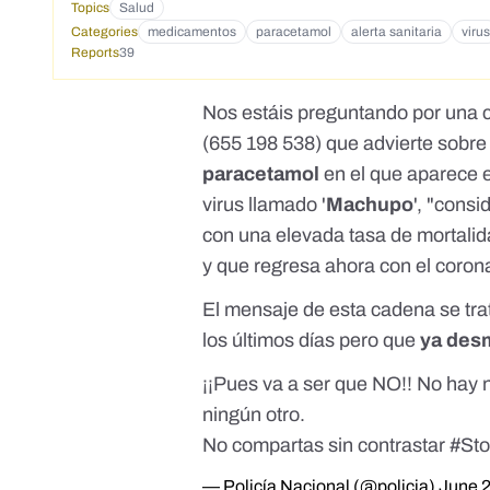
Topics
Salud
Categories
medicamentos
paracetamol
alerta sanitaria
virus
Reports
39
Nos estáis preguntando por una 
(655 198 538) que advierte sobre
paracetamol
en el que aparece 
virus llamado '
Machupo
', "cons
con una elevada tasa de mortali
y que regresa ahora con el coron
El mensaje de esta cadena se tra
los últimos días pero que
ya desm
¡¡Pues va a ser que NO!! No hay 
ningún otro.
No compartas sin contrastar
#St
— Policía Nacional (@policia)
June 2