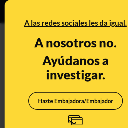
Especial C
DESINFO
PREB
A las redes sociales les da igual.
PREBUNKING
A nosotros no.
No, no hay una alerta sanitar
el paracetamol
Ayúdanos a
investigar.
Ciencia
Salud
Publicado el
Mar 
Hazte Embajadora/Embajador