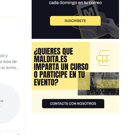
co y
a tasa de
tu turno...
re
…