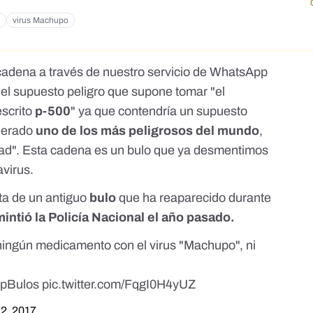
virus Machupo
cadena a través de nuestro servicio de WhatsApp
 el supuesto peligro que supone tomar "el
escrito
p-500
" ya que contendría un supuesto
iderado
uno de los más peligrosos del mundo
,
dad". Esta cadena es un bulo que ya desmentimos
avirus.
ta de un antiguo
bulo
que ha reaparecido durante
intió la Policía Nacional el año pasado.
ningún medicamento con el virus "Machupo", ni
opBulos
pic.twitter.com/FqgI0H4yUZ
2, 2017