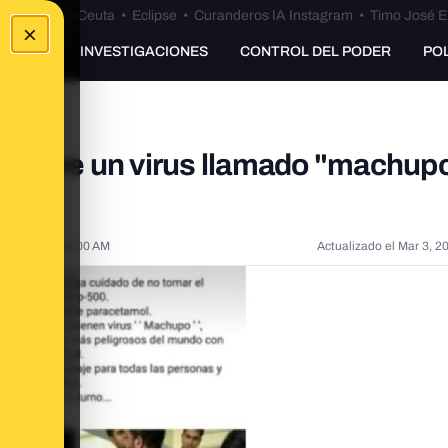
euta
•
Bulos Ceuta
•
Eclipse
•
Curanderos IA Instagram
•
Timo José E
×
UNKING
INVESTIGACIONES
CONTROL DEL PODER
PO
ia sobre un virus llamado "machup
18, 2020, 7:19:00 AM
Actualizado el
Mar 3, 2