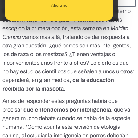
SHARE:
Ahora no
Entre aquellos que tenéis mascotas, existe un eterno
debate: ¿mejor perro o gato? Para los que habéis
escogido la primera opción, esta semana en
Maldita
Ciencia
vamos más allá, tratando de dar respuesta a
otra gran cuestión: ¿qué perros son más inteligentes,
los de raza o los mestizos? ¿Tienen ventajas o
inconvenientes unos frente a otros? Lo cierto es que
no hay estudios científicos que señalen a unos u otros:
dependerá, en gran medida,
de la
educación
recibida por la mascota
.
Antes de responder estas preguntas habría que
precisar
qué entendemos por inteligencia,
que ya
genera mucho debate cuando se habla de la especie
humana. “Como apunta
esta revisión de etología
canina
, al estudiar la inteligencia en perros deberían