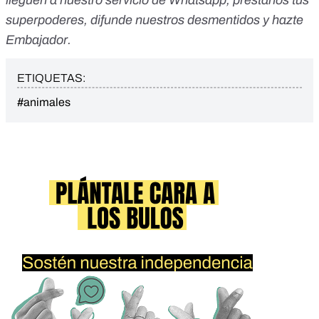
lleguen a nuestro servicio de Whatsapp
,
préstanos tus
superpoderes
, difunde nuestros desmentidos y
hazte
Embajador
.
ETIQUETAS:
#animales