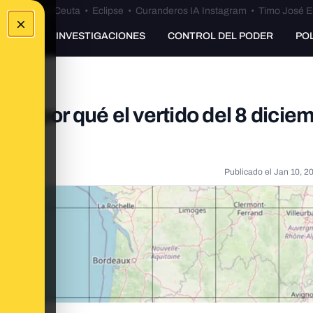
euta
•
Bulos Ceuta
•
Eclipse
•
Curanderos IA Instagram
•
Timo José E
×
UNKING
INVESTIGACIONES
CONTROL DEL PODER
PO
a y por qué el vertido del 8 dicie
a
Publicado el
Jan 10, 2