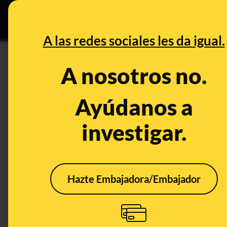
Especial C
DESINFO
PREB
A las redes sociales les da igual.
PREBUNKING
A nosotros no.
Los pellets en playas de Españ
solo afecta al norte de Españ
Ayúdanos a
investigar.
Medio ambiente
Economía
Hazte Embajadora/Embajador