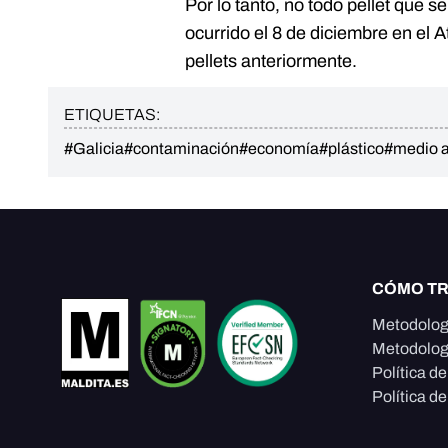
Por lo tanto, no todo pellet que s
ocurrido el 8 de diciembre en el A
pellets anteriormente.
ETIQUETAS:
#Galicia
#contaminación
#economía
#plástico
#medio 
CÓMO T
Metodolog
Metodolog
Política d
Política de