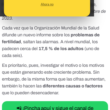
PDI de biomedicina en la Universidad San Jorge,
Ahora no
publicado en
The Conversation
el 16 de noviembre de
2023.
Cada vez que la Organización Mundial de la Salud
difunde
un nuevo informe
sobre los
problemas de
fertilidad
, saltan las alarmas. A nivel mundial, los
padecen cerca del
17,5 % de los adultos
(uno de
cada seis).
Es prioritario, pues, investigar el motivo o los motivos
que están generando este creciente problema. Sin
embargo, de la misma forma que las cifras aumentan,
también lo hacen las
diferentes causas o factores
que lo pueden desencadenar.
📲 ¡Pincha aquí y sigue el canal de