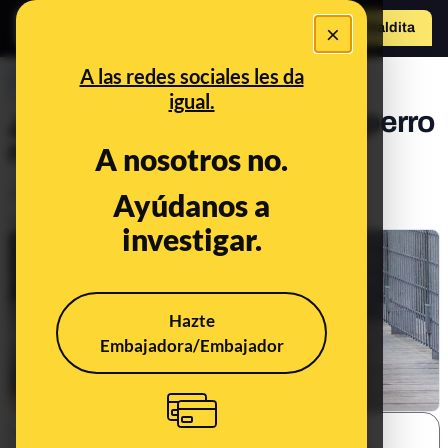
×
o
Hazte Maldit
a
Abrir menú
A las redes sociales les da
PREBUNKING
igual.
¿Cómo educar para que el perro
no tire de la correa?
A nosotros no.
Animales
Ayúdanos a
Publicado el
Oct 11, 2023, 9:14:00 AM
investigar.
Hazte
Embajadora/Embajador
SHARE: