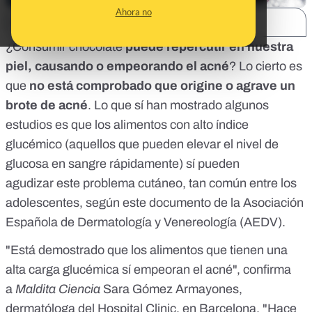
Ahora no
SHARE:
¿Consumir chocolate
puede repercutir en nuestra
piel, causando o empeorando el acné
? Lo cierto es
que
no está comprobado que origine o agrave un
brote de acné
. Lo que sí han mostrado
algunos
estudios
es que los alimentos con alto
índice
glucémico
(aquellos que pueden elevar el nivel de
glucosa en sangre rápidamente)
sí pueden
agudizar
este problema cutáneo, tan común entre los
adolescentes, según
este documento
de la Asociación
Española de Dermatología y Venereología (AEDV).
"Está demostrado que los alimentos que tienen una
alta carga glucémica sí empeoran el acné", confirma
a
Maldita Ciencia
Sara Gómez Armayones
,
dermatóloga del Hospital Clinic, en Barcelona. "Hace