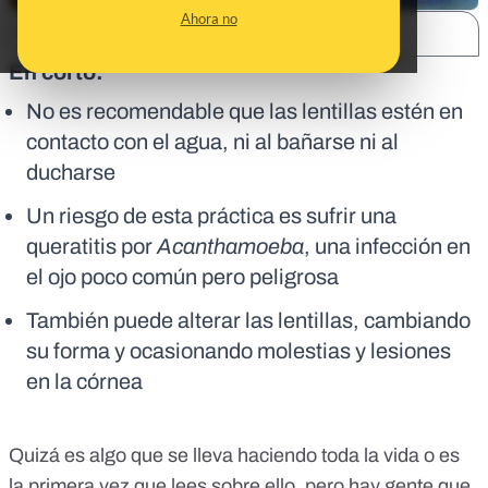
Ahora no
SHARE:
En corto:
No es recomendable que las lentillas estén en
contacto con el agua, ni al bañarse ni al
ducharse
Un riesgo de esta práctica es sufrir una
queratitis por
Acanthamoeba
, una infección en
el ojo poco común pero peligrosa
También puede alterar las lentillas, cambiando
su forma y ocasionando molestias y lesiones
en la córnea
Quizá es algo que se lleva haciendo toda la vida o es
la primera vez que lees sobre ello, pero hay gente que