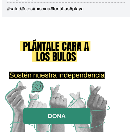
#salud
#ojos
#piscina
#lentillas
#playa