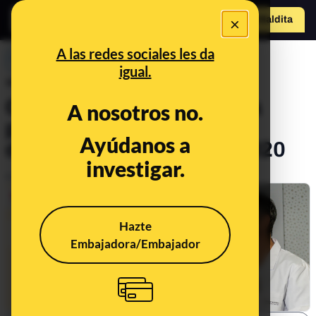
×
o
Hazte Maldit
a
Abrir menú
A las redes sociales les da
PREBUNKING
igual.
“La advertencia de Pedro
Cavadas” sobre una nueva
A nosotros no.
pandemia: declaraciones
Ayúdanos a
descontextualizadas de 2020
investigar.
Publicado el
May 26, 2023, 5:23:53 PM
Hazte
Embajadora/Embajador