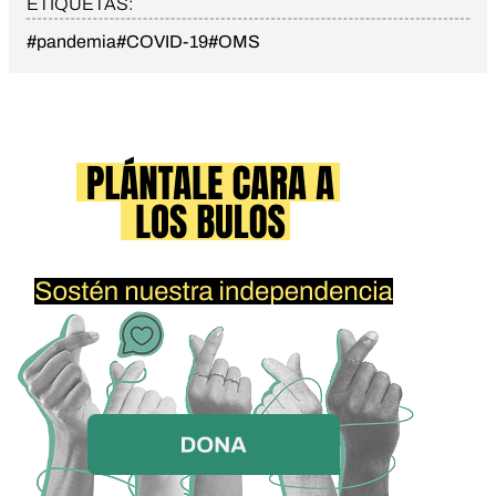
ETIQUETAS:
#pandemia
#COVID-19
#OMS