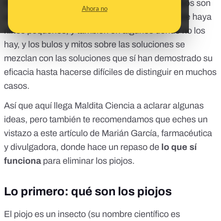
Este artículo llega por
clamor popular
: los piojos son
Ahora no
un problema corriente en cualquier hogar donde haya
niños pequeños, y también en algunos donde no los
hay, y los bulos y mitos sobre las soluciones se
mezclan con las soluciones que sí han demostrado su
eficacia hasta hacerse difíciles de distinguir en muchos
casos.
Así que aquí llega Maldita Ciencia a aclarar algunas
ideas, pero también te recomendamos que eches un
vistazo a
este artículo
de Marián García, farmacéutica
y divulgadora, donde hace un repaso de
lo que sí
funciona
para eliminar los piojos.
Lo primero: qué son los piojos
El piojo es un insecto (su nombre científico es