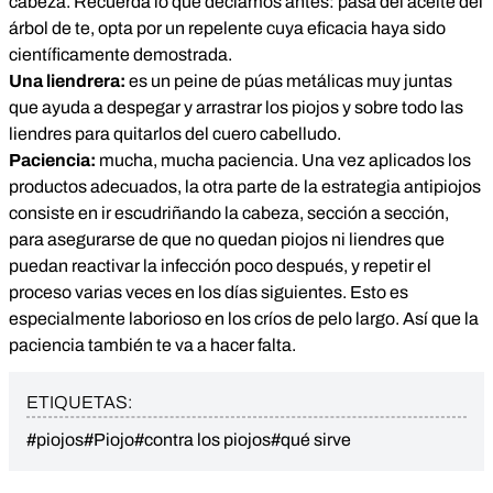
cabeza. Recuerda lo que decíamos antes: pasa del aceite del
árbol de te, opta por un repelente cuya eficacia haya sido
científicamente demostrada.
Una liendrera:
es un peine de púas metálicas muy juntas
que ayuda a despegar y arrastrar los piojos y sobre todo las
liendres para quitarlos del cuero cabelludo.
Paciencia:
mucha, mucha paciencia. Una vez aplicados los
productos adecuados, la otra parte de la estrategia antipiojos
consiste en ir escudriñando la cabeza, sección a sección,
para asegurarse de que no quedan piojos ni liendres que
puedan reactivar la infección poco después, y repetir el
proceso varias veces en los días siguientes. Esto es
especialmente laborioso en los críos de pelo largo. Así que la
paciencia también te va a hacer falta.
ETIQUETAS:
#piojos
#Piojo
#contra los piojos
#qué sirve