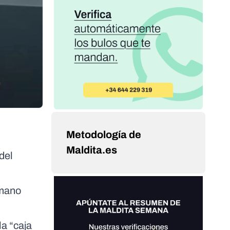
Metodología de
Maldita.es
del
 mano
a “caja