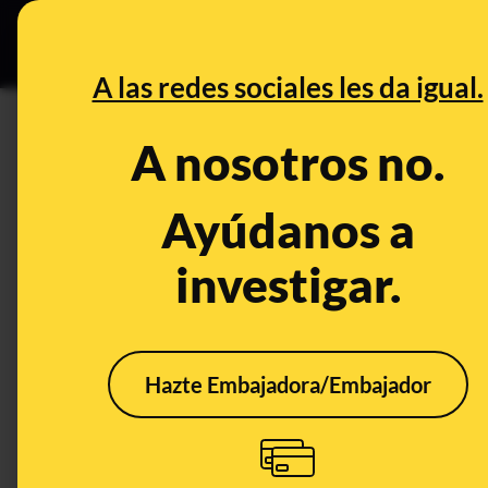
Grupos Ceuta
•
DESINFO
PREB
A las redes sociales les da igual.
PREBUNKING
A nosotros no.
Qué sabe la ciencia sobre la i
posibilidad de sentir estímul
Ayúdanos a
investigar.
Salud
Publicado el
Dec 27, 2
Hazte Embajadora/Embajador