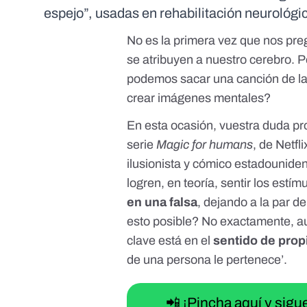
espejo”, usadas en rehabilitación neurológi
No es la primera vez que nos pre
se atribuyen a nuestro cerebro
. 
podemos sacar una canción de l
crear imágenes mentales
?
En esta ocasión, vuestra duda pr
serie
Magic for humans
, de Netfl
ilusionista y cómico estadounide
logren, en teoría, sentir los estí
en una falsa
, dejando a la par d
esto posible? No exactamente, aun
clave está en el
sentido de prop
de una persona le pertenece’.
📲 ¡Pincha aquí y sig