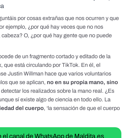
ca
guntáis por
cosas extrañas que nos ocurren y que
Por ejemplo, ¿por qué hay veces que
no nos
a cabeza
? O, ¿por qué hay gente que
no puede
ocede de un fragmento cortado y editado de la
ix, que está circulando por
TikTok
. En él, el
nse Justin Willman hace que varios voluntarios
mulos que se aplican,
no en su propia mano, sino
e detectar los realizados sobre la mano real. ¿Es
que sí existe algo de ciencia en todo ello. La
iedad del cuerpo
, ‘la sensación de que el cuerpo
ue el canal de WhatsApp de Maldita.es