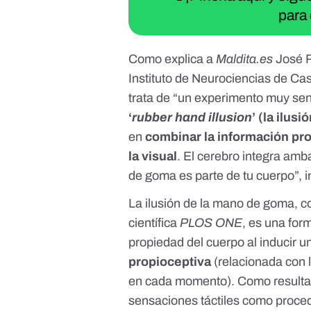
para 
Como explica a
Maldita.es
José 
Instituto de Neurociencias de Cast
trata de “un experimento muy sen
‘
rubber hand illusion
’
(la ilusi
en
combinar la información pro
la visual
. El cerebro integra amb
de goma es parte de tu cuerpo
”, 
La ilusión de la mano de goma, c
científica
PLOS ONE
, es una for
propiedad del cuerpo al inducir u
propioceptiva
(relacionada con l
en cada momento). Como resultad
sensaciones táctiles como proced