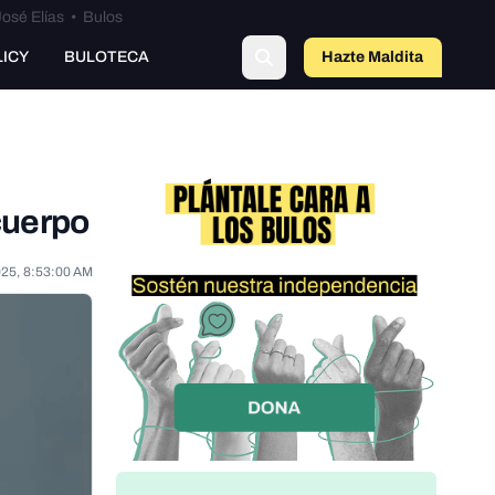
osé Elías
•
Bulos
LICY
BULOTECA
Hazte Maldit
o
cuerpo
025, 8:53:00 AM