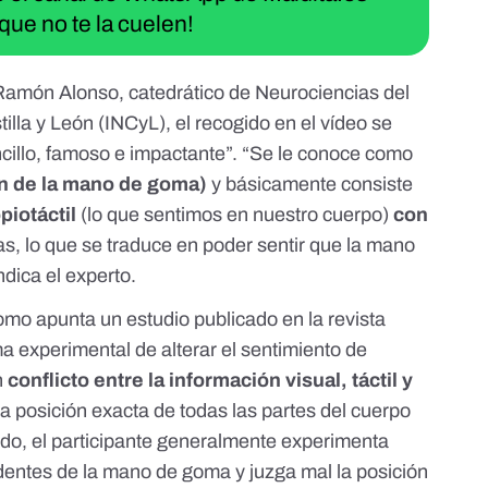
que no te la cuelen!
Ramón Alonso
, catedrático de Neurociencias del
illa y León (INCyL), el recogido en el vídeo se
cillo, famoso e impactante”. “Se le conoce como
ón de la mano de goma)
y básicamente consiste
piotáctil
(lo que sentimos en nuestro cuerpo)
con
as, lo que se traduce en
poder sentir que la mano
indica el experto.
omo apunta un estudio publicado en la revista
ma experimental de alterar el sentimiento de
n
conflicto entre la información visual, táctil y
a posición exacta de todas las partes del cuerpo
o, el participante generalmente experimenta
entes de la mano de goma y juzga mal la posición