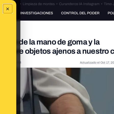
Bulos Ceuta
•
Limpieza de montes
•
Curanderos IA Instagram
•
Timo J
×
UNKING
INVESTIGACIONES
CONTROL DEL PODER
PO
lusión de la mano de goma y la
os sobre objetos ajenos a nuestro 
021, 4:47:41 PM
Actualizado el
Oct 17, 2