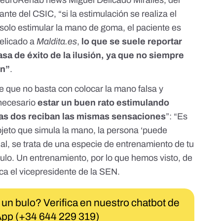
euroRehab news
Miguel Delicado Miralles
, del
ante del CSIC, “si la estimulación se realiza el
n solo estimular la mano de goma, el paciente es
Delicado a
Maldita.es
,
lo que se suele reportar
sa de éxito de la ilusión, ya que no siempre
ón”
.
e que no basta con colocar la mano falsa y
 necesario
estar un buen rato estimulando
las dos reciban las mismas sensaciones
”: “Es
bjeto que simula la mano, la persona ‘puede
inal, se trata de una especie de entrenamiento de tu
lo. Un entrenamiento, por lo que hemos visto, de
ca el vicepresidente de la SEN.
 un bulo? Verifica en nuestro chatbot de
pp (+34 644 229 319)