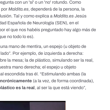
egunta con un 'sí' o un 'no' rotundo. Como
s por
Maldita.es
, dependerá de la persona, la
 ilusión. Tal y como explica a
Maldita.es
Jesús
edad Española de Neurología (SEN), en el
por el que nos habéis preguntado hay algo más de
ue no todo lo es).
r una mano de mentira, un espejo (u objeto de
o lado”. Por ejemplo, de izquierda a derecha:
re la mesa; la de plástico, simulando ser la real,
nuestra mano derecha; el espejo u objeto
eal escondida tras él. “Estimulando ambas (la
incrónicamente
(a la vez, de forma coordinada),
lástico es la real
, al ser la que está viendo”,