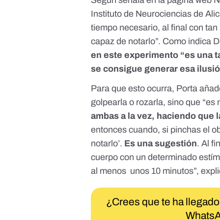
Según señala en la página web
N
Instituto de Neurociencias de Alic
tiempo necesario, al final con ta
capaz de notarlo”. Como indica 
en este experimento “es una ta
se consigue generar esa ilusi
Para que esto ocurra, Porta añad
golpearla o rozarla, sino que “es
ambas a la vez, haciendo que 
entonces cuando, si pinchas el o
notarlo’.
Es una sugestión
. Al f
cuerpo con un determinado estímu
al menos unos 10 minutos”, expli
¿Crees que te ha llegado
WhatsA