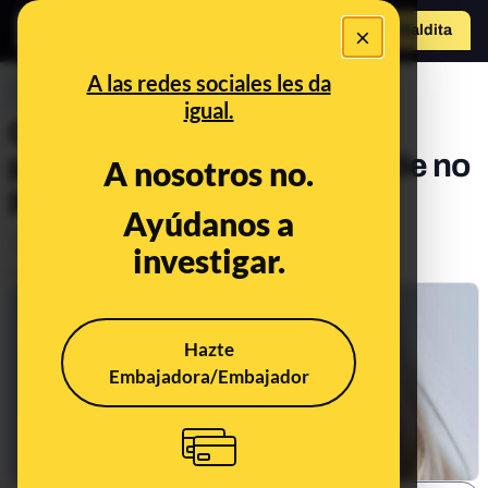
×
o
Hazte Maldit
a
Abrir menú
A las redes sociales les da
PREBUNKING
igual.
Ceguera facial o
prosopagnosia: el porqué de no
A nosotros no.
poder reconocer una cara
Ayúdanos a
Ciencia
Salud
investigar.
Publicado el
Mar 28, 2022, 9:14:00 AM
Hazte
Embajadora/Embajador