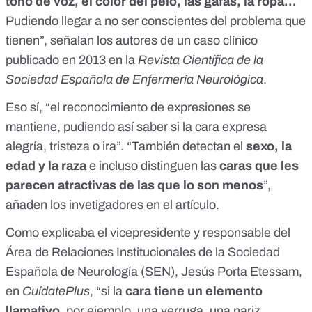
tono de voz, el color del pelo, las gafas, la ropa...
Pudiendo llegar a no ser conscientes del problema que
tienen”, señalan los autores de un caso clínico
publicado en 2013 en la
Revista Científica de la
Sociedad Española de Enfermería Neurológica
.
Eso sí, “el reconocimiento de expresiones se
mantiene, pudiendo así saber si la cara expresa
alegría, tristeza o ira”. “También detectan el
sexo, la
edad y la raza
e incluso distinguen las
caras que les
parecen atractivas de las que lo son menos
”,
añaden los invetigadores en el artículo.
Como explicaba el vicepresidente y responsable del
Área de Relaciones Institucionales de la Sociedad
Española de Neurología (SEN), Jesús Porta Etessam,
en
CuídatePlus
, “si la
cara tiene un elemento
llamativo
, por ejemplo, una verruga, una nariz