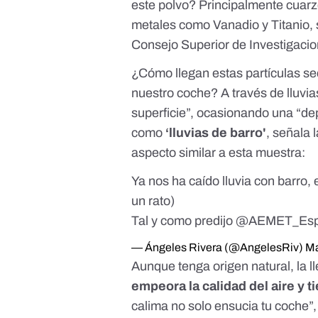
este polvo? Principalmente
cuarz
metales como Vanadio y Titanio
,
Consejo Superior de Investigaci
¿Cómo llegan estas partículas se
nuestro coche? A través de lluvia
superficie”, ocasionando una “de
como
‘lluvias de barro'
, señala 
aspecto similar a esta muestra:
Ya nos ha caído lluvia con barro, 
un rato)
Tal y como predijo
@AEMET_Es
— Ángeles Rivera (@AngelesRiv)
Ma
Aunque tenga origen natural, la 
empeora la calidad del aire y t
calima no solo ensucia tu coche”