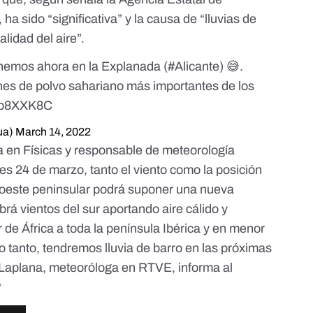
, ha sido “significativa” y la causa de “lluvias de
lidad del aire”.
nemos ahora en la Explanada (
#Alicante
) 😅.
nes de polvo sahariano más importantes de los
mPb8XXK8C
ua)
March 14, 2022
ra en Físicas y responsable de meteorología
eves 24 de marzo, tanto el viento como la posición
suroeste peninsular podrá suponer una
nueva
brá vientos del sur aportando aire cálido y
r de África a toda la península Ibérica y en menor
lo tanto, tendremos lluvia de barro en las próximas
a Laplana, meteoróloga en RTVE, informa al
*