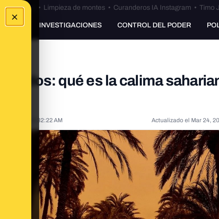
Bulos Ceuta
•
Limpieza de montes
•
Curanderos IA Instagram
•
Timo J
×
UNKING
INVESTIGACIONES
CONTROL DEL PODER
PO
rrados: qué es la calima saharia
ar 15, 2022, 9:32:22 AM
Actualizado el
Mar 24, 2