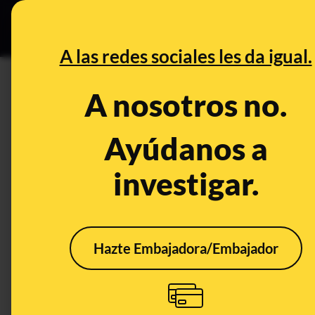
Grupos Ceuta
•
DESINFO
PREB
A las redes sociales les da igual.
PREBUNKING
A nosotros no.
Cielos naranjas y coches emba
qué consecuencias tiene
Ayúdanos a
investigar.
Ciencia
Salud
Clima
Publicado el
M
Hazte Embajadora/Embajador