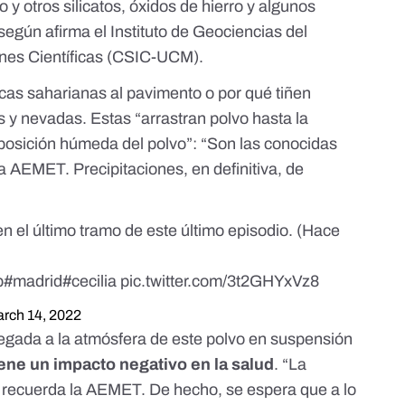
o y otros silicatos, óxidos de hierro y algunos
 según afirma el Instituto de Geociencias del
ones Científicas (CSIC-UCM).
cas saharianas al pavimento o por qué tiñen
s y nevadas. Estas “arrastran polvo hasta la
posición húmeda del polvo”: “Son las conocidas
la AEMET. Precipitaciones, en definitiva, de
en el último tramo de este último episodio. (Hace
p
#madrid
#cecilia
pic.twitter.com/3t2GHYxVz8
rch 14, 2022
llegada a la atmósfera de este polvo en suspensión
iene un impacto negativo en la salud
. “La
, recuerda la AEMET. De hecho, se espera que a lo