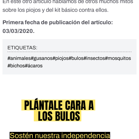
En
este otro artículo
hablamos de otros muchos mitos
sobre los piojos y del kit básico contra ellos.
Primera fecha de publicación del artículo:
03/03/2020.
ETIQUETAS:
#animales
#gusanos
#piojos
#bulos
#insectos
#mosquitos
#bichos
#ácaros