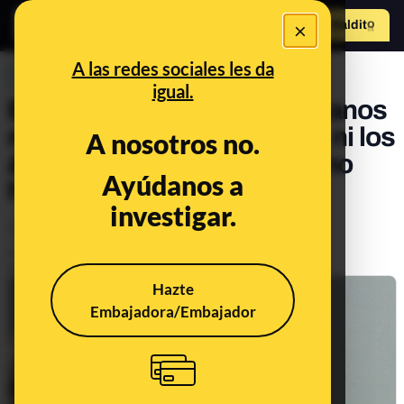
×
Hazte Maldit
o
Abrir menú
A las redes sociales les da
PREBUNKING
igual.
Bulos sobre bichos: ni gusanos
mortales en los pimientos, ni los
A nosotros no.
ácaros como excusa para no
Ayúdanos a
hacer la cama
investigar.
Animales
Publicado el
Mar 3, 2020, 12:23:00 PM
Actualizado el
Mar 3, 2022, 8:53:00 AM
Hazte
Embajadora/Embajador