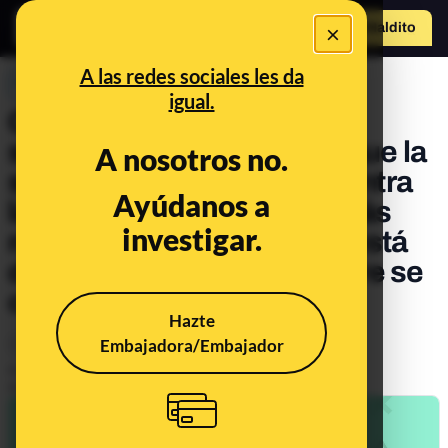
×
Hazte Maldit
o
Abrir menú
A las redes sociales les da
PREBUNKING
igual.
Cuidado con el vídeo que
supuestamente muestra que la
A nosotros no.
sangre de un vacunado contra
Ayúdanos a
la COVID-19 se coagula más
investigar.
rápido: el tubo de ensayo está
diseñado para que la sangre se
coagule
Hazte
Embajadora/Embajador
Ciencia
Salud
Publicado el
Feb 16, 2022, 12:22:26 PM
Actualizado el
Feb 19, 2024, 9:12:00 AM