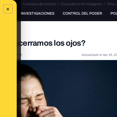
Bulos Ceuta
•
Limpieza de montes
•
Curanderos IA Instagram
•
Timo J
×
UNKING
INVESTIGACIONES
CONTROL DEL PODER
PO
 todos cerramos los ojos?
022, 9:13:00 AM
Actualizado el
Apr 25, 2