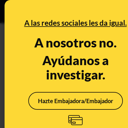
Grupos Ceuta
•
DESINFO
PREB
A las redes sociales les da igual.
PREBUNKING
A nosotros no.
¿Por qué al estornudar (casi)
Ayúdanos a
Salud
Publicado el
Jan 25, 2
investigar.
Hazte Embajadora/Embajador