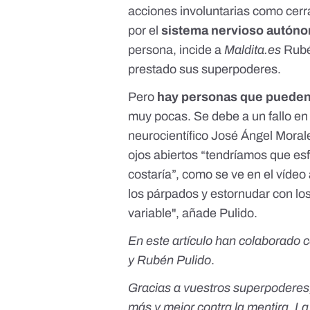
acciones involuntarias como cerra
por el
sistema nervioso autón
persona, incide a
Maldita.es
Rubén
prestado sus superpoderes.
Pero
hay personas que pueden 
muy pocas. Se debe a un fallo en e
neurocientífico José Ángel Moral
ojos abiertos “tendríamos que es
costaría”, como se ve en el vídeo 
los párpados y estornudar con los
variable", añade Pulido.
En este artículo han colaborado
y Rubén Pulido
.
Gracias a vuestros superpoderes
más y mejor contra la mentira. L