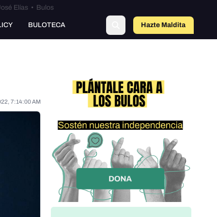
osé Elías
•
Bulos
LICY
BULOTECA
Hazte Maldit
a
022, 7:14:00 AM