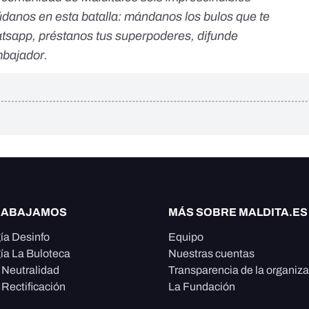
údanos en esta batalla:
mándanos los bulos que te
atsapp
,
préstanos tus superpoderes,
difunde
bajador.
RABAJAMOS
MÁS SOBRE MALDITA.ES
ía Desinfo
Equipo
ía La Buloteca
Nuestras cuentas
e Neutralidad
Transparencia de la organiz
 Rectificación
La Fundación