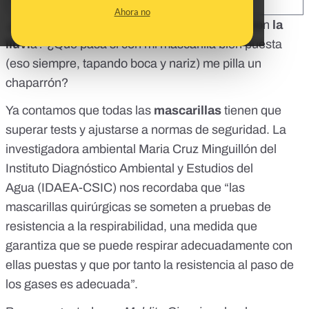
SHARE:
Ahora no
¿Qué pasa con la eficiacia de mi
mascarilla
con
la
lluvi
a? ¿Qué pasa si con mi mascarilla bien puesta
(eso siempre,
tapando boca y nariz
) me pilla un
chaparrón?
Ya
contamos
que todas las
mascarillas
tienen que
superar tests y ajustarse a normas de seguridad. La
investigadora ambiental
Maria Cruz Minguillón
del
Instituto Diagnóstico Ambiental y Estudios del
Agua
(IDAEA-CSIC
) nos recordaba que “las
mascarillas quirúrgicas se someten a pruebas de
resistencia a la respirabilidad, una medida que
garantiza que se puede respirar adecuadamente con
ellas puestas y que por tanto la resistencia al paso de
los gases es adecuada”.