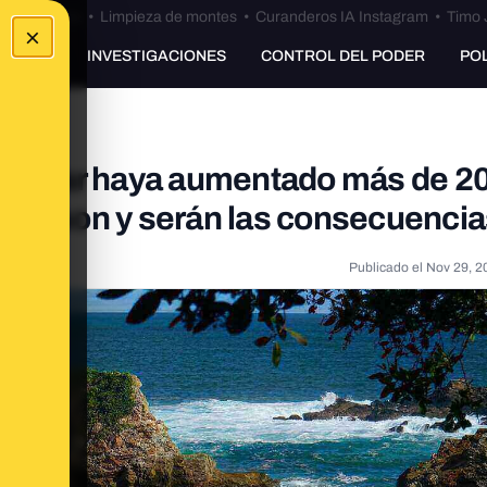
Bulos Ceuta
•
Limpieza de montes
•
Curanderos IA Instagram
•
Timo 
×
UNKING
INVESTIGACIONES
CONTROL DEL PODER
PO
del mar haya aumentado más de 2
les son y serán las consecuenci
Publicado el
Nov 29, 2