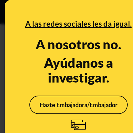
Especial Ceuta
•
DESINFO
PREB
A las redes sociales les da igual.
PREBUNKING
A nosotros no.
Qué ha causado que el nivel 
centímetros desde 1880 y cuá
Ayúdanos a
investigar.
Medio ambiente
Clima
Hazte Embajadora/Embajador