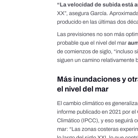
“La velocidad de subida está
XX”, asegura García. Aproximad
producido en las últimas dos dé
Las previsiones no son más opti
probable que el nivel del mar
aum
de comienzos de siglo, “incluso s
siguen un camino relativamente b
Más inundaciones y ot
el nivel del mar
El cambio climático es generaliza
informe publicado en 2021 por el
Climático (IPCC)
, y eso seguirá 
mar: “Las zonas costeras experim
lo largo del siglo XXI, lo que contr