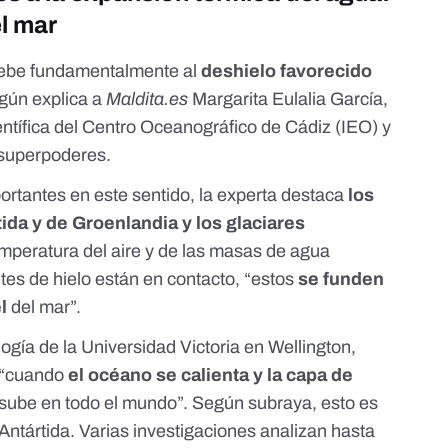
el mar
 debe fundamentalmente al
deshielo favorecido
egún explica a
Maldita.es
Margarita Eulalia García,
entífica del Centro Oceanográfico de Cádiz (IEO) y
 superpoderes.
ortantes en este sentido, la experta destaca
los
tida y de Groenlandia y
los glaciares
emperatura del aire y de las masas de agua
tes de hielo están en contacto, “estos
se funden
l
del mar”.
logía de la Universidad Victoria en Wellington,
“cuando
el océano se calienta y la capa de
ar sube en todo el mundo”. Según subraya, esto es
Antártida.
Varias investigaciones
analizan hasta