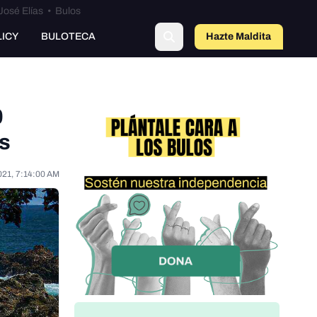
José Elías
•
Bulos
LICY
BULOTECA
Hazte Maldit
o
0
as
021, 7:14:00 AM