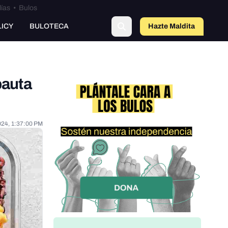
lías
•
Bulos
LICY
BULOTECA
Hazte Maldit
a
pauta
024, 1:37:00 PM