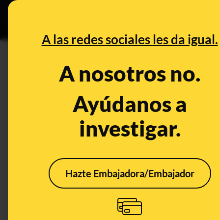
Especial C
DESINFO
PREB
A las redes sociales les da igual.
PREBUNKING
A nosotros no.
¿Cuándo y cuántas veces deb
que sea especialmente reco
Ayúdanos a
investigar.
Publicado el
Apr 21, 2021, 9:14:00 AM
Hazte Embajadora/Embajador