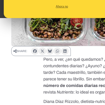
Ahora no
SHARE:
Pero, a ver, ¿en qué quedamos? 
contundentes diarias? ¿
Ayuno
? 
tarde? Cada maestrillo, también 
parece tener su librillo. Sin emba
número de comidas diarias r
revista
Nutrients
: lo ideal es org
Diana Díaz Rizzolo
, dietista-nutr