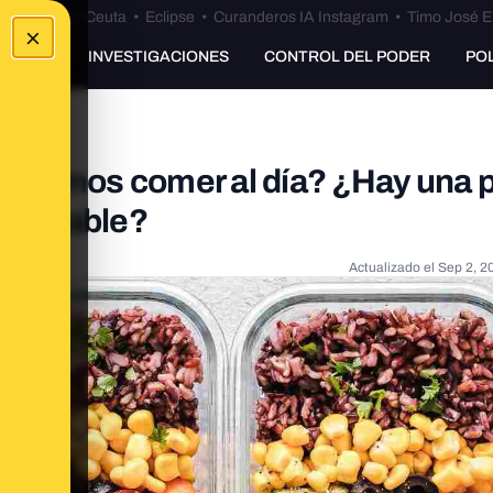
euta
•
Bulos Ceuta
•
Eclipse
•
Curanderos IA Instagram
•
Timo José E
×
UNKING
INVESTIGACIONES
CONTROL DEL PODER
PO
eríamos comer al día? ¿Hay una 
mendable?
Actualizado el
Sep 2, 2