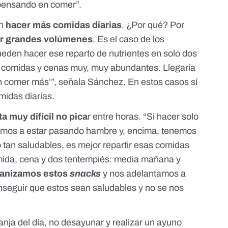
r pensando en comer”.
n
hacer más comidas diarias
. ¿Por qué? Por
ir grandes volúmenes
. Es el caso de los
eden hacer ese reparto de nutrientes en solo dos
r comidas y cenas muy, muy abundantes. Llegaría
n comer más’”, señala Sánchez. En estos casos sí
omidas diarias.
ta muy difícil no pica
r entre horas. “Si hacer solo
vamos a estar pasando hambre y, encima, tenemos
 tan saludables, es mejor repartir esas comidas
mida, cena y dos tentempiés: media mañana y
anizamos estos
snacks
y nos adelantamos a
nseguir que estos sean saludables y no se nos
nja del día, no desayunar y realizar un ayuno