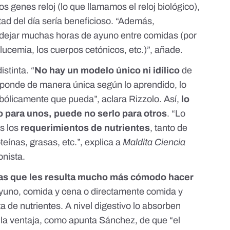
s genes reloj (lo que llamamos el reloj biológico),
tad del día sería beneficioso. “Además,
 dejar muchas horas de ayuno entre comidas (por
glucemia, los cuerpos cetónicos, etc.)”, añade.
stinta. “
No hay un modelo único ni idílico
de
ponde de manera única según lo aprendido, lo
abólicamente que pueda”, aclara Rizzolo. Así,
lo
o para unos, puede no serlo para otros
. “Lo
s los
requerimientos de nutrientes
, tanto de
eínas, grasas, etc.”, explica a
Maldita Ciencia
ionista.
las que les resulta mucho más cómodo hacer
yuno, comida y cena o directamente comida y
ta de nutrientes. A nivel digestivo lo absorben
n la ventaja, como apunta Sánchez, de que “el