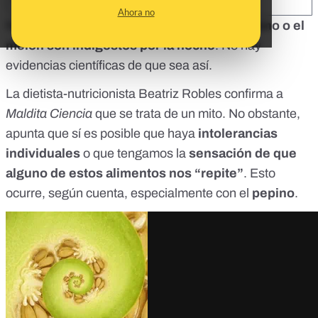
SHARE:
Ahora no
Nos habéis consultado si es cierto que
el pepino o el
melón son indigestos por la noche
. No hay
evidencias científicas de que sea así.
La dietista-nutricionista
Beatriz Robles
confirma a
Maldita Ciencia
que se trata de un mito. No obstante,
apunta que sí es posible que haya
intolerancias
individuales
o que tengamos la
sensación de que
alguno de estos alimentos nos “repite”
. Esto
ocurre, según cuenta, especialmente con el
pepino
.