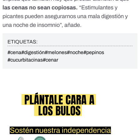
las cenas no sean copiosas.
“Estimulantes y
picantes pueden asegurarnos una mala digestión y
una noche de insomnio”, añade.
ETIQUETAS:
#cena
#digestión
#melones
#noche
#pepinos
#cucurbitacinas
#cenar