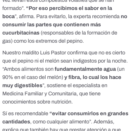
vez llevan esos compuestos volátiles que se han
formado”.
“Por eso percibimos el sabor en la
boca
”, afirma. Para evitarlo, la experta recomienda
no
consumir las partes que contienen más
cucurbitacinas
(responsables de la formación de
gas) como los extremos del pepino.
Nuestro maldito Luis Pastor confirma que no es cierto
que el pepino ni el melón sean indigestos por la noche.
“Ambos alimentos son
fundamentalmente agua
(un
90% en el caso del melón)
y fibra, lo cual los hace
muy digestibles
”, sostiene el especialista en
Medicina Familiar y Comunitaria, que tiene
conocimientos sobre nutrición.
Sí es recomendable
“evitar consumirlos en grandes
cantidades
, como cualquier alimento”. Además,
explica que también hay que prestar atención a que