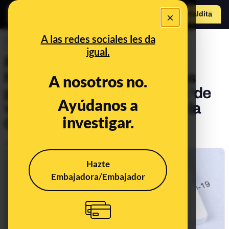
×
Hazte Maldit
o
Abrir menú
A las redes sociales les da
PREBUNKING
igual.
Por qué no tiene sentido
hacerse test de anticuerpos
A nosotros no.
para comprobar quién está ‘de
Ayúdanos a
verdad’ inmunizado contra la
investigar.
COVID-19
Publicado el
Jul 13, 2021, 10:06:59 AM
Hazte
Embajadora/Embajador