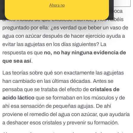
SHARE:
Ahora no
Es una idea tan vieja que ha vivido de boca en boca
antes incluso de que existiese internet, y nos habéis
preguntado por ella: ¿es verdad que beber un vaso de
agua con azúcar después de hacer ejercicio ayuda a
evitar las agujetas en los días siguientes? La
respuesta es que
no, no hay ninguna evidencia de
que sea así
.
Las teorías sobre qué son exactamente las agujetas
han cambiado en las últimas décadas. Antes se
pensaba que se trataba del efecto de
cristales de
acido láctico
que se formaban en los músculos y de
ahí esa sensación de pequeñas agujas. De ahí
proviene el remedio del agua con azúcar, que ayudaría
a deshacer esos cristales y prevenir su formación.