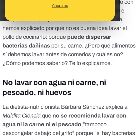
Quizás lo haya visto. Una persona limpia un pollo con
Ahora no
agua, jabón y estropajo antes de cocinarlo, ante el
estupor de mucha gente que ha visto el vídeo.
Ya
hemos explicado por qué no es buena idea lavar el
pollo de cocinarlo
: porque
puede dispersar
bacterias dañinas
por su carne. ¿Pero qué alimentos
sí debemos lavar antes de comerlos y cuáles no?
¿Cómo podemos saberlo? Te lo explicamos.
No lavar con agua ni carne, ni
pescado, ni huevos
La dietista-nutricionista Bárbara Sánchez explica a
Maldita Ciencia
que
no se recomienda lavar con
agua ni la carne ni el pescado
,”tampoco
descongelar debajo del grifo” porque “si hay bacterias