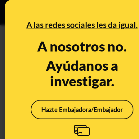
Especial C
DESINFO
PREB
A las redes sociales les da igual.
PREBUNKING
A nosotros no.
¿Protegen las vacunas del cor
surgida en Reino Unido?
Ayúdanos a
investigar.
Ciencia
Salud
Hazte Embajadora/Embajador