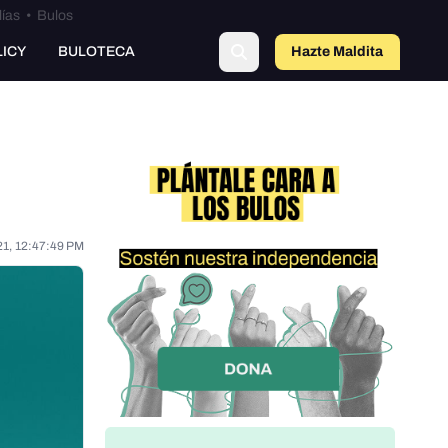
lías
•
Bulos
LICY
BULOTECA
Hazte Maldit
a
21, 12:47:49 PM