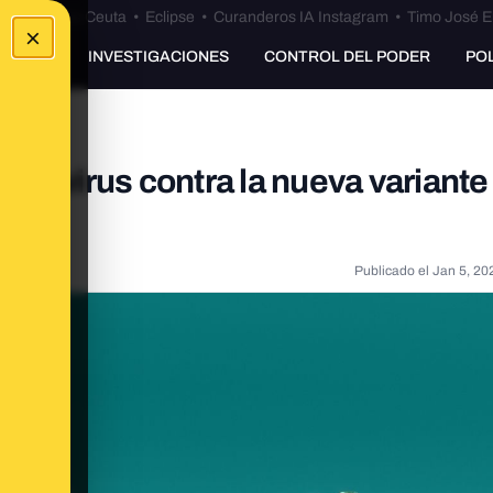
euta
•
Bulos Ceuta
•
Eclipse
•
Curanderos IA Instagram
•
Timo José E
×
UNKING
INVESTIGACIONES
CONTROL DEL PODER
PO
onavirus contra la nueva variante
Publicado el
Jan 5, 20