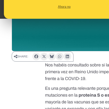
Ahora no
SHARE:
Nos habéis consultado sobre si
l
primera vez en Reino Unido
impe
frente a la COVID-19.
Es una pregunta relevante porqu
mutaciones en la
proteína S o e
mayoría de las vacunas que se es
variante se expande y con ella las