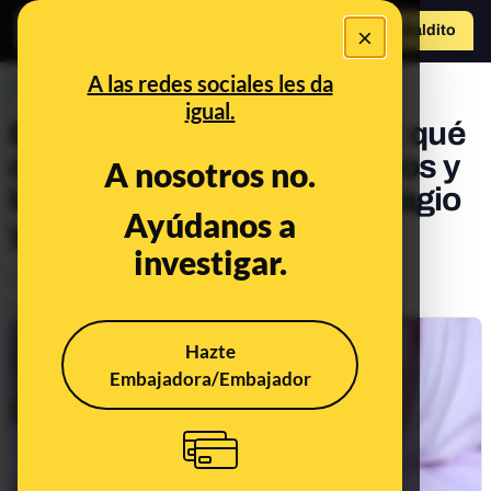
×
Hazte Maldit
o
Abrir menú
A las redes sociales les da
PREBUNKING
igual.
Embarazadas y COVID-19: qué
dicen los estudios científicos y
A nosotros no.
los expertos sobre su contagio
Ayúdanos a
y gravedad
investigar.
Ciencia
Salud
Publicado el
Dec 28, 2020, 10:43:45 AM
Hazte
Embajadora/Embajador