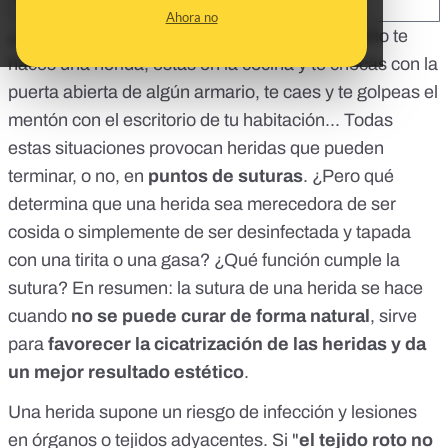
SHARE:
Ahora no
¿A quién no le ha pasado? Jugando de pequeño te
haces una herida, estás en la cocina y te chocas con la
puerta abierta de algún armario, te caes y te golpeas el
mentón con el escritorio de tu habitación... Todas
estas situaciones provocan heridas que pueden
terminar, o no, en
puntos de suturas
. ¿Pero qué
determina que una herida sea merecedora de ser
cosida o simplemente de ser desinfectada y tapada
con una tirita o una gasa? ¿Qué función cumple la
sutura? En resumen: la sutura de una herida se hace
cuando
no se puede curar de forma natural
, sirve
para
favorecer la cicatrización de las heridas y da
un mejor resultado estético
.
Una herida supone un riesgo de infección y lesiones
en órganos o tejidos adyacentes. Si "
el tejido roto no