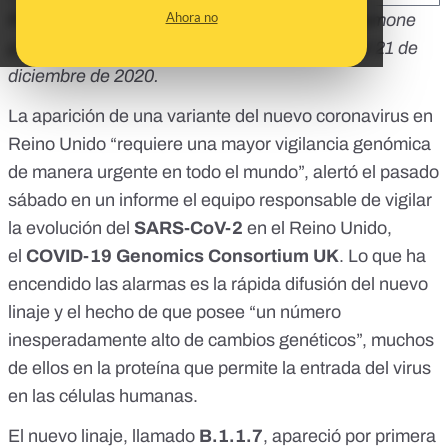
Ahora no
Republicamos este artículo de
Mónica G. Salomone
publicado originalmente por la Agencia Sinc
el 21 de
diciembre de 2020.
La aparición de una variante del nuevo coronavirus en
Reino Unido “requiere una mayor vigilancia genómica
de manera urgente en todo el mundo”, alertó el pasado
sábado
en un informe
el equipo responsable de vigilar
la evolución del
SARS-CoV-2
en el Reino Unido,
el
COVID-19 Genomics Consortium UK
. Lo que ha
encendido las alarmas es la rápida difusión del nuevo
linaje y el hecho de que posee “un número
inesperadamente alto de cambios genéticos”, muchos
de ellos en la proteína que permite la entrada del virus
en las células humanas.
El nuevo linaje, llamado
B.1.1.7
, apareció por primera