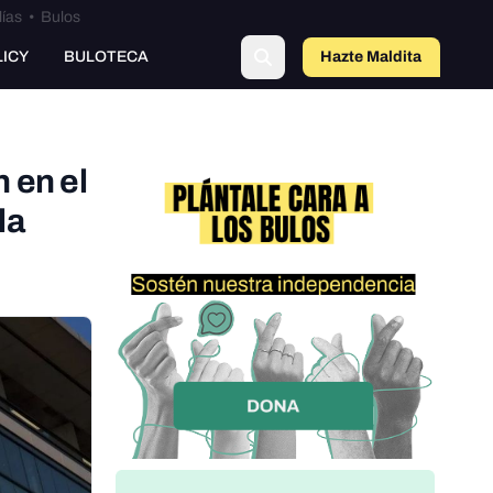
lías
•
Bulos
LICY
BULOTECA
Hazte Maldit
a
n en el
la