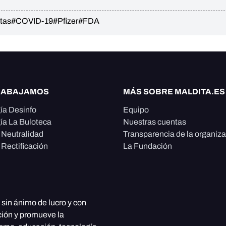
tas
#COVID-19
#Pfizer
#FDA
RABAJAMOS
MÁS SOBRE MALDITA.ES
ía Desinfo
Equipo
ía La Buloteca
Nuestras cuentas
e Neutralidad
Transparencia de la organiz
 Rectificación
La Fundación
, sin ánimo de lucro y con
ción y promueve la