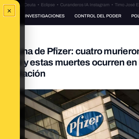
euta
•
Bulos Ceuta
•
Eclipse
•
Curanderos IA Instagram
•
Timo José E
×
UNKING
INVESTIGACIONES
CONTROL DEL PODER
PO
a vacuna de Pfizer: cuatro muriero
ríodo y estas muertes ocurren en 
a población