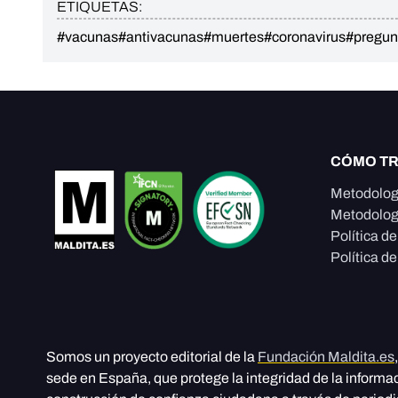
ETIQUETAS:
#vacunas
#antivacunas
#muertes
#coronavirus
#pregun
CÓMO T
Metodolog
Metodolog
Política d
Política de
Somos un proyecto editorial de la
Fundación Maldita.es
sede en España, que protege la integridad de la informa