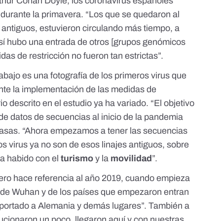
thur Conan Doyle, los coronavirus españoles
durante la primavera. “Los que se quedaron al
 antiguos, estuvieron circulando más tiempo, a
 sí hubo una entrada de otros [grupos genómicos
s de restricción no fueron tan estrictas”.
abajo es una fotografía de los primeros virus que
ante la implementación de las medidas de
io descrito en el estudio ya ha variado. “El objetivo
 de datos de secuencias al inicio de la pandemia
a Casas. “Ahora empezamos a tener las secuencias
os virus ya no son de esos linajes antiguos, sobre
ha habido con el
turismo
y la
movilidad
”.
úmero hace referencia al año 2019, cuando empieza
s de Wuhan y de los países que empezaron entran
exportado a Alemania y demás lugares”. También a
cionaron un poco, llegaron aquí y con nuestras