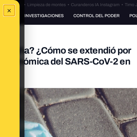
Bulos Ceuta
•
Limpieza de montes
•
Curanderos IA Instagram
•
Timo J
×
UNKING
INVESTIGACIONES
CONTROL DEL PODER
PO
 España? ¿Cómo se extendió por
ción genómica del SARS-CoV-2 en