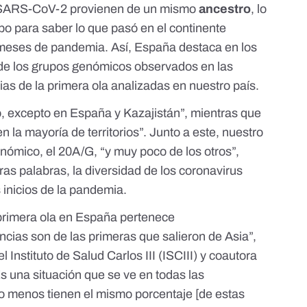
l SARS-CoV-2 provienen de un mismo
ancestro
, lo
po para saber lo que pasó en el continente
meses de pandemia. Así, España destaca en los
o de los grupos genómicos observados en las
s de la primera ola analizadas en nuestro país.
, excepto en España y Kazajistán”, mientras que
n la mayoría de territorios”. Junto a este, nuestro
ómico, el 20A/G, “y muy poco de los otros”,
ras palabras, la diversidad de los coronavirus
 inicios de la pandemia.
a primera ola en España pertenece
ncias son de las primeras que salieron de Asia”,
l Instituto de Salud Carlos III (ISCIII) y coautora
Es una situación que se ve en todas las
menos tienen el mismo porcentaje [de estas