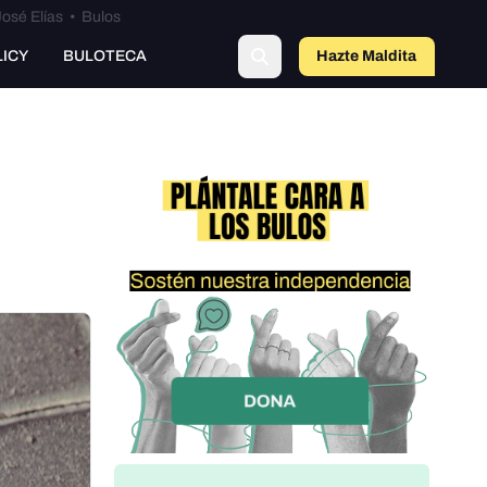
osé Elías
•
Bulos
LICY
BULOTECA
Hazte Maldit
o