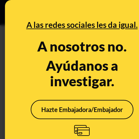
Grupos Ceuta
•
DESINFO
PREB
A las redes sociales les da igual.
PREBUNKING
A nosotros no.
¿Cómo llegó el coronavirus a
nuestro territorio? La evolu
Ayúdanos a
nuestro país
investigar.
Publicado el
Nov 10, 2020, 11:32:05 AM
Hazte Embajadora/Embajador