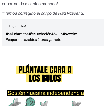
esperma de distintos machos".
*Hemos corregido el cargo de Rita Vassena.
ETIQUETAS:
#salud
#mitos
#fecundación
#óvulo
#ovocito
#espermatozoide
#útero
#gameto