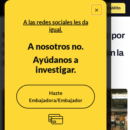
×
Hazte Maldit
o
Abrir menú
A las redes sociales les da
PREBUNKING
igual.
Mitos sobre la fecundación: por
qué el óvulo y el sistema
A nosotros no.
reproductor femenino no son la
Ayúdanos a
parte pasiva
investigar.
Salud
Publicado el
Aug 5, 2020, 9:58:20 AM
Actualizado el
Aug 8, 2024, 9:11:00 AM
Hazte
Embajadora/Embajador