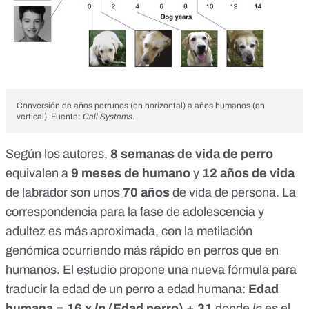
Conversión de años perrunos (en horizontal) a años humanos (en
vertical). Fuente:
Cell Systems
.
Según los autores,
8 semanas de vida de perro
equivalen a
9 meses de humano
y
12 años de vida
de labrador son unos
70 años
de vida de persona. La
correspondencia para la fase de adolescencia y
adultez es más aproximada, con la metilación
genómica ocurriendo más rápido en perros que en
humanos. El estudio propone una nueva fórmula para
traducir la edad de un perro a edad humana:
Edad
humana = 16 x
ln
(Edad perro) + 31
donde
ln
es el