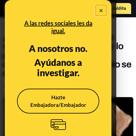
×
Hazte Maldit
o
Abrir menú
A las redes sociales les da
PREBUNKING
igual.
¿Un año perruno equivale a
siete humanos? Un estudio lo
A nosotros no.
pone en duda al analizar
Ayúdanos a
cambios en el ADN pero sólo se
investigar.
refiere a los labradores
Animales
Publicado el
Jul 21, 2020, 9:29:06 AM
Hazte
Embajadora/Embajador