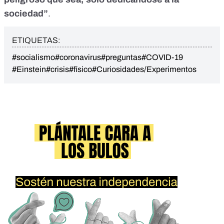
sociedad”
.
ETIQUETAS:
#socialismo
#coronavirus
#preguntas
#COVID-19
#Einstein
#crisis
#físico
#Curiosidades/Experimentos