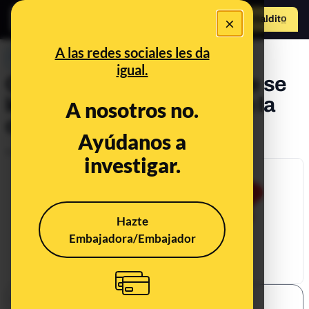
×
Hazte Maldit
o
Abrir menú
A las redes sociales les da
PREBUNKING
igual.
Qué sabemos del texto que se
le atribuye a Einstein sobre la
A nosotros no.
crisis
Ayúdanos a
Publicado el
May 6, 2020, 12:55:20 PM
investigar.
Hazte
Embajadora/Embajador
SHARE: