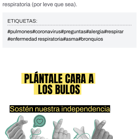
respiratoria (por leve que sea).
ETIQUETAS:
#pulmones
#coronavirus
#preguntas
#alergia
#respirar
#enfermedad respiratoria
#asma
#bronquios