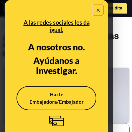
×
Hazte Maldit
a
Abrir menú
A las redes sociales les da
PREBUNKING
igual.
¿Son las personas asmáticas
más vulnerables ante una
A nosotros no.
infección por coronavirus?
Ayúdanos a
Publicado el
May 5, 2020, 6:00:00 AM
investigar.
Hazte
Embajadora/Embajador
SHARE: