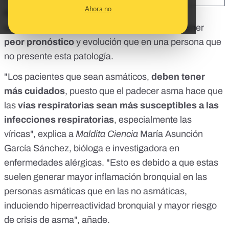
Ahora no
Nos habéis preguntado si una infección por
coronavirus en
pacientes con asma
podría tener
peor pronóstico
y evolución que en una persona que
no presente esta patología.
"Los pacientes que sean asmáticos,
deben tener
más cuidados
, puesto que el padecer asma hace que
las
vías respiratorias sean más susceptibles a las
infecciones respiratorias
, especialmente las
víricas", explica a
Maldita Ciencia
María Asunción
García Sánchez, bióloga e investigadora en
enfermedades alérgicas. "Esto es debido a que estas
suelen generar mayor inflamación bronquial en las
personas asmáticas que en las no asmáticas,
induciendo hiperreactividad bronquial y mayor riesgo
de crisis de asma", añade.