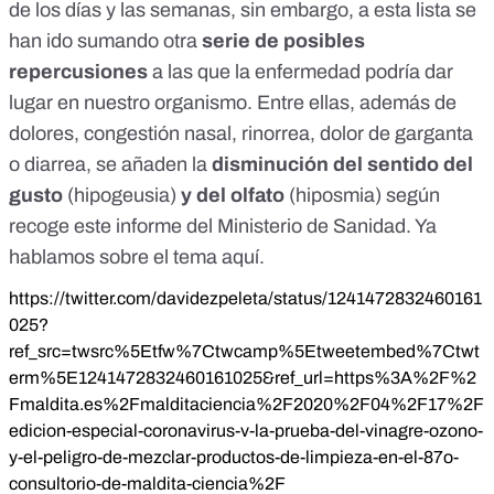
de los días y las semanas, sin embargo, a esta lista se
han ido sumando otra
serie de posibles
repercusiones
a las que la enfermedad podría dar
lugar en nuestro organismo. Entre ellas, además de
dolores, congestión nasal, rinorrea, dolor de garganta
o diarrea, se añaden la
disminución del sentido del
gusto
(hipogeusia)
y del olfato
(hiposmia) según
recoge
este informe
del Ministerio de Sanidad. Ya
hablamos sobre el tema
aquí
.
https://twitter.com/davidezpeleta/status/1241472832460161
025?
ref_src=twsrc%5Etfw%7Ctwcamp%5Etweetembed%7Ctwt
erm%5E1241472832460161025&ref_url=https%3A%2F%2
Fmaldita.es%2Fmalditaciencia%2F2020%2F04%2F17%2F
edicion-especial-coronavirus-v-la-prueba-del-vinagre-ozono-
y-el-peligro-de-mezclar-productos-de-limpieza-en-el-87o-
consultorio-de-maldita-ciencia%2F