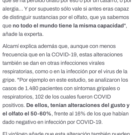
que se ha perdido olfato por eso o por un catarro, o por
alergia... Y por supuesto sólo vale si antes eras capaz
de distinguir sustancias por el olfato, que ya sabemos
que
no todo el mundo tiene la misma capacidad
",
añade la experta.
Alcamí explica además que, aunque con menos
frecuencia que en la COVID-19, estas alteraciones
también se dan en otras infecciones virales
respiratorias, como o en la infección por el virus de la
gripe. "Por ejemplo en
este estudio
, se analizaron los
casos de 1.480 pacientes con síntomas gripales o
respiratorios, 102 de los cuales fueron COVID
positivos.
De ellos, tenían alteraciones del gusto y
el olfato el 50-60%
, frente al 16% de los que habían
dado negativo en infección por COVID-19.
El virólogo añade que esta alteración también pueden