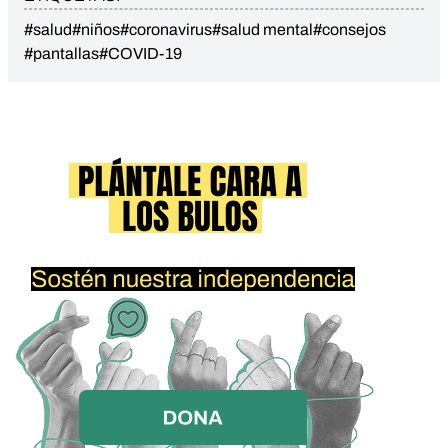
#salud
#niños
#coronavirus
#salud mental
#consejos
#pantallas
#COVID-19