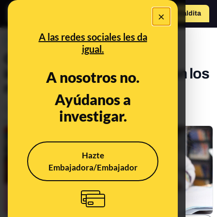
×
Hazte Maldit
o
Abrir menú
A las redes sociales les da
PREBUNKING
igual.
Consejos para reducir el
impacto de la cuarentena en los
A nosotros no.
niños
Ayúdanos a
Salud
investigar.
Publicado el
Apr 6, 2020, 11:06:00 AM
Hazte
Embajadora/Embajador