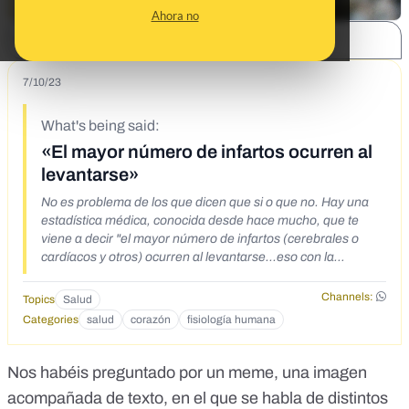
Ahora no
SHARE:
7/10/23
What's being said:
«El mayor número de infartos ocurren al
levantarse»
No es problema de los que dicen que si o que no. Hay una
estadística médica, conocida desde hace mucho, que te
viene a decir "el mayor número de infartos (cerebrales o
cardíacos y otros) ocurren al levantarse...eso con la
explicación del porqué, que no es un invento mío sino
fisiología pura...se dice todo, lo contrario es hablar por
Channels:
Topics
Salud
hablar ....
Categories
salud
corazón
fisiología humana
Nos habéis preguntado por un meme, una imagen
acompañada de texto, en el que se habla de distintos