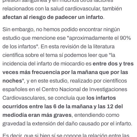
presión sanguínea y en muchos otros factores
relacionados con la salud cardiovascular, también
afectan al riesgo de padecer un infarto
.
Sin embargo, no hemos podido encontrar ningún
estudio que mencione ese "aproximadamente el 90%
de los infartos". En
esta revisión
de la literatura
científica sobre el tema sí podemos leer que "la
incidencia del infarto de miocardio es
entre dos y tres
veces más frecuencia por la mañana que por las
noches
", y en
este estudio
, realizado por científicos
españoles en el Centro Nacional de Investigaciones
Cardiovasculares, se concluía que
los infartos
ocurridos entre las 6 de la mañana y las 12 del
mediodía eran más graves
, entendiendo como
gravedad la extensión del daño causado por el infarto.
Es decir, que si bien sí se conoce la relación entre las