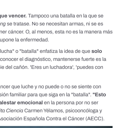
que vencer.
Tampoco una batalla en la que se
ing
se tratase. No se necesitan armas, ni se es
ener cáncer. O, al menos,
esta no es la manera más
 supone la enfermedad.
lucha" o "batalla" enfatiza la idea de que
solo
s conocer el diagnóstico, mantenerse fuerte es la
 pie del cañón. 'Eres un luchadora', 'puedes con
ncer que luche y no puede o no se siente con
ión familiar para que siga en la "batalla".
"Esto
alestar emocional
en la persona por no ser
ita Ciencia
Carmen Yélamos, psicooncóloga y
Asociación Española Contra el Cáncer
(AECC).