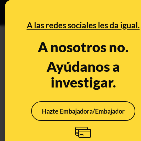
Especial C
DESINFO
PREB
A las redes sociales les da igual.
PREBUNKING
A nosotros no.
El cáncer y la importancia de
términos como "batalla" o "l
Ayúdanos a
investigar.
Salud
Publicado el
Feb 4, 2
Hazte Embajadora/Embajador