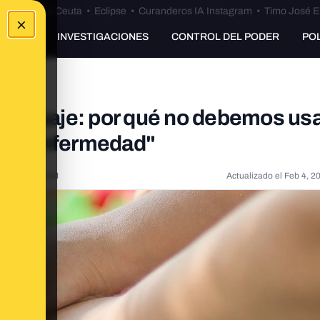
euta
•
Bulos Ceuta
•
Eclipse
•
Curanderos IA Instagram
•
Timo José E
×
UNKING
INVESTIGACIONES
CONTROL DEL PODER
PO
l lenguaje: por qué no debemos us
arga enfermedad"
020, 7:04:00 AM
Actualizado el
Feb 4, 2