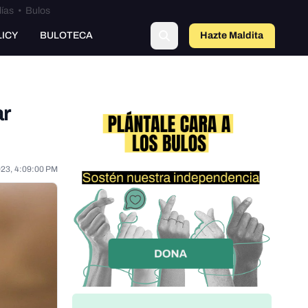
lías
•
Bulos
LICY
BULOTECA
Hazte Maldit
o
ar
023, 4:09:00 PM