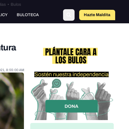
lías
•
Bulos
LICY
BULOTECA
Hazte Maldit
a
ntura
021, 8:55:00 AM