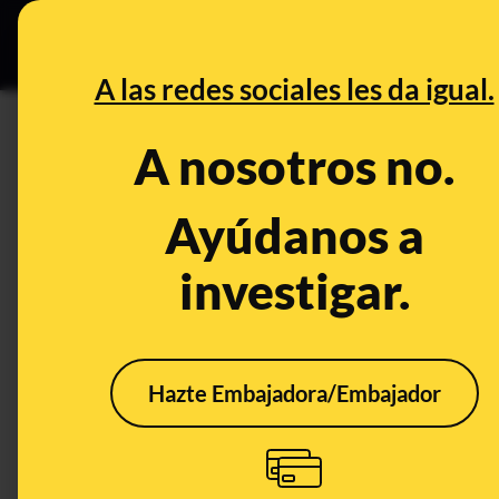
Especial C
DESINFO
PREB
A las redes sociales les da igual.
PREBUNKING
A nosotros no.
Las acidez de las cacas de las
de tu vehículo
Ayúdanos a
investigar.
Publicado el
Feb 2, 2020, 9:14:00 AM
Hazte Embajadora/Embajador