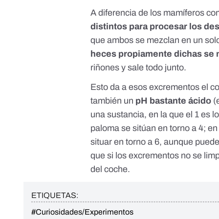
A diferencia de los mamíferos c
distintos para procesar los de
que ambos se mezclan en un sol
heces propiamente dichas se m
riñones y sale todo junto.
Esto da a esos excrementos el c
también un
pH bastante ácido
(
una sustancia, en la que el 1 es 
paloma se sitúan en torno a 4; e
situar en torno a 6, aunque
puede 
que si los excrementos no se lim
del coche.
ETIQUETAS:
#Curiosidades/Experimentos