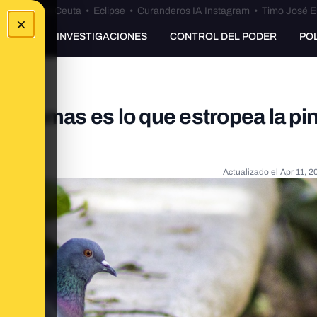
euta
•
Bulos Ceuta
•
Eclipse
•
Curanderos IA Instagram
•
Timo José E
×
UNKING
INVESTIGACIONES
CONTROL DEL PODER
PO
 palomas es lo que estropea la pi
Actualizado el
Apr 11, 2