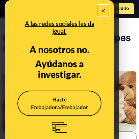
×
Hazte Maldit
o
Abrir menú
A las redes sociales les da
PREBUNKING
igual.
Bulos y mitos sobre frío, gripes
y mocos
A nosotros no.
Ciencia
Salud
Ayúdanos a
Publicado el
Jan 22, 2020, 8:13:00 PM
investigar.
Hazte
Embajadora/Embajador
SHARE: