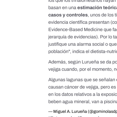
los que los trihalometanos hayan 
basan en una
estimación teóric
casos y controles
, unos de los 
evidencia científica presentan 
Evidence-Based Medicine
que fac
jerarquía de evidencias). Por lo 
justifique una alarma social o qu
población", indica el dietista-nutri
Además, según Lurueña se da por
vejiga cuando, por el momento, 
Algunas lagunas que se señalan 
causan cáncer de vejiga, pero es
en los datos relativos a la expos
beben agua mineral, van a piscina
— Miguel A. Lurueña (@gominolasd