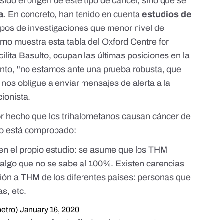
sido el origen de este tipo de cáncer, sino que se
a
. En concreto, han tenido en cuenta
estudios de
tipos de investigaciones que menor nivel de
(como muestra
esta tabla
del
Oxford Centre for
ilita Basulto, ocupan las últimas posiciones en la
tanto, "no estamos ante una prueba robusta, que
e nos obligue a enviar mensajes de alerta a la
cionista.
 hecho que los trihalometanos causan cáncer de
no está comprobado:
en el propio estudio: se asume que los THM
 algo que no se sabe al 100%. Existen carencias
ición a THM de los diferentes países: personas que
s, etc.
petro)
January 16, 2020