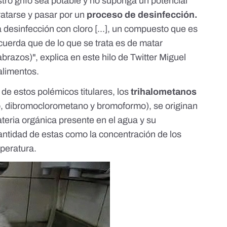
tro grifo sea potable y no suponga un potencial
ratarse y pasar por un
proceso de desinfección.
a desinfección con cloro [...], un compuesto que es
recuerda que de lo que se trata es de matar
brazos)", explica en
este hilo de Twitter
Miguel
alimentos.
de estos polémicos titulares, los
trihalometanos
, dibromoclorometano y bromoformo), se originan
ateria orgánica
presente en el agua y su
antidad de estas como la concentración de los
mperatura.