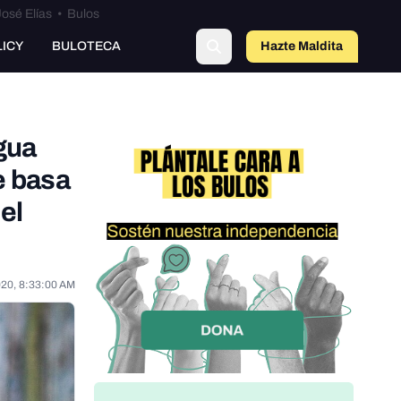
osé Elías
•
Bulos
LICY
BULOTECA
Hazte Maldit
o
gua
e basa
el
020, 8:33:00 AM