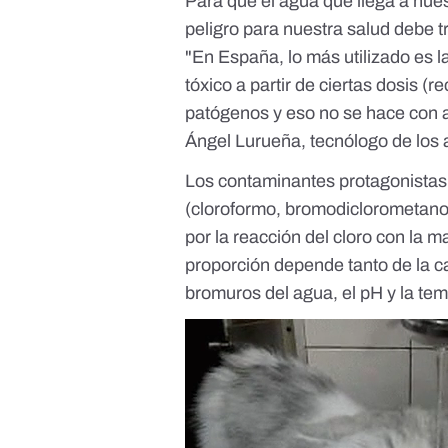
Para que el agua que llega a nues
peligro para nuestra salud debe t
"En España, lo más utilizado es l
tóxico a partir de ciertas dosis (
patógenos y eso no se hace con a
Ángel Lurueña, tecnólogo de los 
Los contaminantes protagonistas 
(cloroformo, bromodiclorometano
por la
reacción del cloro con la m
proporción depende tanto de la c
bromuros del agua, el pH y la te