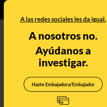
Grupos Ceuta
•
DESINFO
PREB
A las redes sociales les da igual.
PREBUNKING
A nosotros no.
¿Qué sabemos sobre el estud
del grifo con el cáncer de vej
Ayúdanos a
en una estimación teórica de 
investigar.
agua, no en la evaluación de 
Ciencia
Salud
Hazte Embajadora/Embajador