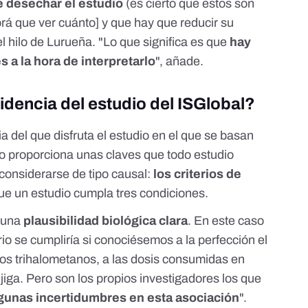
e desechar el estudio
(es cierto que estos son
rá que ver cuánto] y que hay que reducir su
el hilo de Lurueña. "Lo que significa es que
hay
 a la hora de interpretarlo
", añade.
idencia del estudio del ISGlobal?
a del que disfruta el estudio en el que se basan
to proporciona unas claves que todo estudio
considerarse de tipo causal:
los
criterios de
ue un estudio cumpla tres condiciones.
e una
plausibilidad biológica clara
. En este caso
erio se cumpliría si conociésemos a la perfección el
os trihalometanos, a las dosis consumidas en
iga. Pero son los propios investigadores los que
lgunas incertidumbres en esta asociación
".