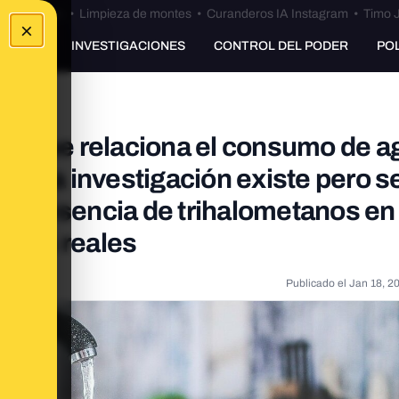
Bulos Ceuta
•
Limpieza de montes
•
Curanderos IA Instagram
•
Timo J
×
UNKING
INVESTIGACIONES
CONTROL DEL PODER
PO
io que relaciona el consumo de a
iga? La investigación existe pero s
la presencia de trihalometanos en 
casos reales
Publicado el
Jan 18, 2