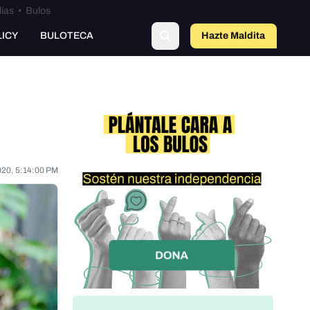
lías
•
Bulos
o
LICY
BULOTECA
Hazte Maldit
a
020, 5:14:00 PM