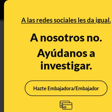
Especial C
DESINFO
PREB
A las redes sociales les da igual.
PREBUNKING
A nosotros no.
¿Qué sabemos sobre el estado 
funcionalmente en Australia?
Ayúdanos a
investigar.
Animales
Medio ambiente
Clima
Hazte Embajadora/Embajador