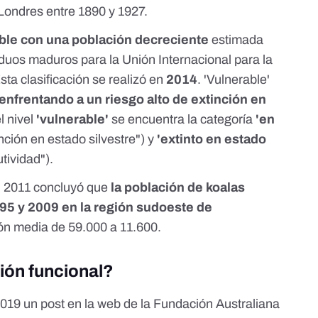
 Londres entre 1890 y 1927.
ble con una población decreciente
estimada
viduos maduros para
la Unión Internacional para la
Esta clasificación se realizó en
2014
. 'Vulnerable'
 enfrentando a un riesgo alto de extinción en
l nivel
'vulnerable'
se encuentra la categoría
'en
nción en estado silvestre") y
'extinto en estado
tividad").
n 2011
concluyó que
la población de koalas
95 y 2009 en la región sudoeste de
ón media de 59.000 a 11.600.
ción funcional?
 2019
un post en la web
de la Fundación Australiana