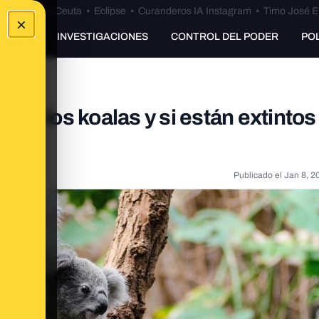
euta
•
Bulos Ceuta
•
Eclipse
•
Curanderos IA Instagram
•
Timo José E
×
UNKING
INVESTIGACIONES
CONTROL DEL PODER
PO
de los koalas y si están extintos
Publicado el
Jan 8, 2