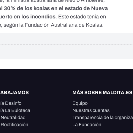
e, la ministra australiana de Medio Ambiente,
el 30% de los koalas en el estado de Nueva
uerto en los incendios
. Este estado tenía en
s, según la
Fundación Australiana de Koalas
.
RABAJAMOS
MÁS SOBRE MALDITA.ES
ía Desinfo
Equipo
ía La Buloteca
Nuestras cuentas
e Neutralidad
Transparencia de la organiz
 Rectificación
La Fundación