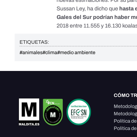
nuevas estimaciones. Por su part
Sussan Ley,
ha dicho
que
hasta 
Gales del Sur podrían haber m
2018 entre 11.555 y 16.130 koala
ETIQUETAS:
#animales
#clima
#medio ambiente
CÓMO T
Metodolog
Metodolog
Política d
Política de