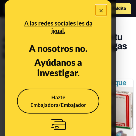
×
Hazte Maldit
o
Abrir menú
A las redes sociales les da
PREBUNKING
igual.
¿El 'omeprazol' "acaba con tu
salud"? No, siempre que sigas
A nosotros no.
las indicaciones médicas
Ayúdanos a
Ciencia
Salud
investigar.
Publicado el
Dec 1, 2019, 4:39:00 PM
Hazte
Embajadora/Embajador