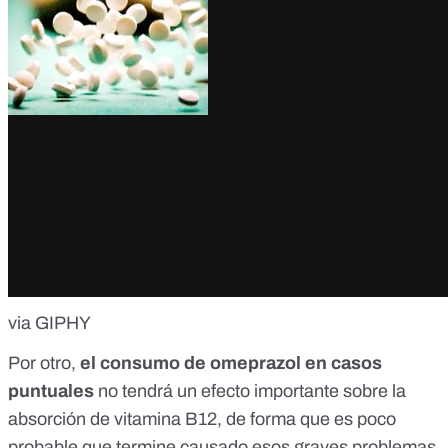
via GIPHY
Por otro,
el consumo de omeprazol en casos
puntuales
no tendrá un efecto importante sobre la
absorción de vitamina B12, de forma que es poco
probable que termine causado esos graves problemas