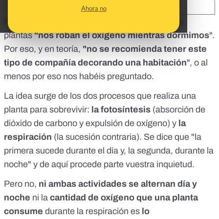
SHARE:
Ahora no
Está también muy extendida la idea de que las
plantas
"nos roban el oxígeno mientras dormimos
".
Por eso, y en teoría,
"no se recomienda tener este
tipo de compañía decorando una habitación
", o al
menos por eso nos habéis preguntado.
La idea surge de los dos procesos que realiza una
planta para sobrevivir:
la fotosíntesis
(absorción de
dióxido de carbono y expulsión de oxígeno) y
la
respiración
(la sucesión contraria). Se dice que "la
primera sucede durante el día y, la segunda, durante la
noche" y de aquí procede parte vuestra inquietud.
Pero no,
ni ambas actividades se alternan día y
noche
ni la
cantidad de oxígeno que una planta
consume
durante la respiración es
lo