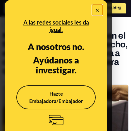
×
Hazte Maldit
o
Abrir menú
A las redes sociales les da
PREBUNKING
igual.
No, meter comida caliente en el
frigorífico no es malo (de hecho,
A nosotros no.
es recomendable si no se va a
Ayúdanos a
consumir en el momento para
investigar.
que no acumule bacterias)
Publicado el
Nov 12, 2019, 8:18:21 AM
Hazte
Embajadora/Embajador