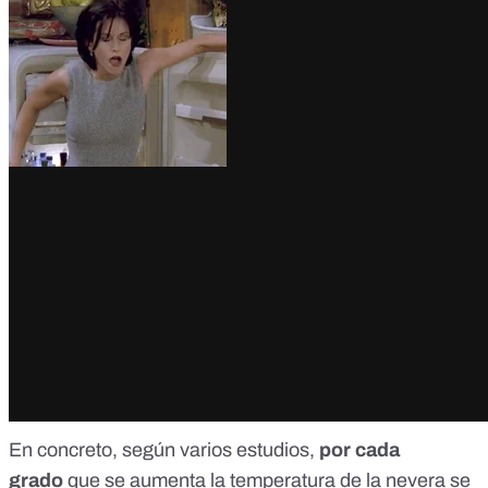
En concreto,
según varios estudios
,
por cada
grado
que se aumenta la temperatura de la nevera se